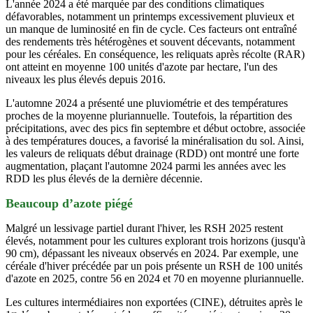
L'année 2024 a été marquée par des conditions climatiques
défavorables, notamment un printemps excessivement pluvieux et
un manque de luminosité en fin de cycle. Ces facteurs ont entraîné
des rendements très hétérogènes et souvent décevants, notamment
pour les céréales. En conséquence, les reliquats après récolte (RAR)
ont atteint en moyenne 100 unités d'azote par hectare, l'un des
niveaux les plus élevés depuis 2016.
L'automne 2024 a présenté une pluviométrie et des températures
proches de la moyenne pluriannuelle. Toutefois, la répartition des
précipitations, avec des pics fin septembre et début octobre, associée
à des températures douces, a favorisé la minéralisation du sol. Ainsi,
les valeurs de reliquats début drainage (RDD) ont montré une forte
augmentation, plaçant l'automne 2024 parmi les années avec les
RDD les plus élevés de la dernière décennie.
Beaucoup d’azote piégé
Malgré un lessivage partiel durant l'hiver, les RSH 2025 restent
élevés, notamment pour les cultures explorant trois horizons (jusqu'à
90 cm), dépassant les niveaux observés en 2024. Par exemple, une
céréale d'hiver précédée par un pois présente un RSH de 100 unités
d'azote en 2025, contre 56 en 2024 et 70 en moyenne pluriannuelle. ​
Les cultures intermédiaires non exportées (CINE), détruites après le