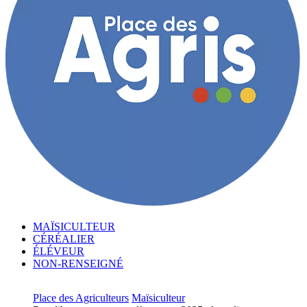
MAÏSICULTEUR
CÉRÉALIER
ÉLÉVEUR
NON-RENSEIGNÉ
Place des Agriculteurs
Maïsiculteur