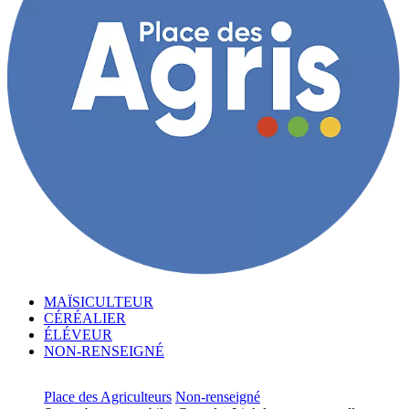
MAÏSICULTEUR
CÉRÉALIER
ÉLÉVEUR
NON-RENSEIGNÉ
Place des Agriculteurs
Non-renseigné