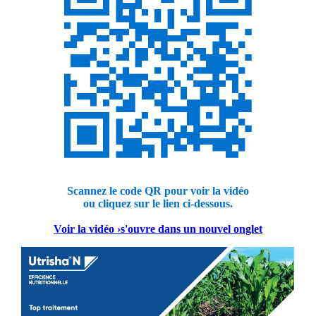
Scannez le code QR pour voir la vidéo
ou cliquez sur le lien ci-dessous.
Voir la vidéo ›
s'ouvre dans un nouvel onglet