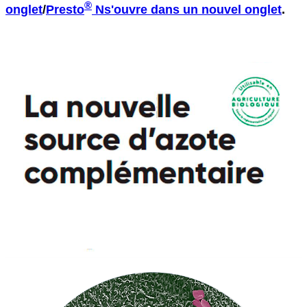
®
onglet
/
Presto
N
s'ouvre dans un nouvel onglet
.