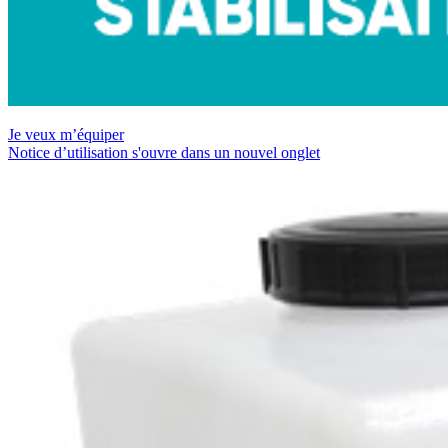
Je veux m’équiper
Notice d’utilisation
s'ouvre dans un nouvel onglet