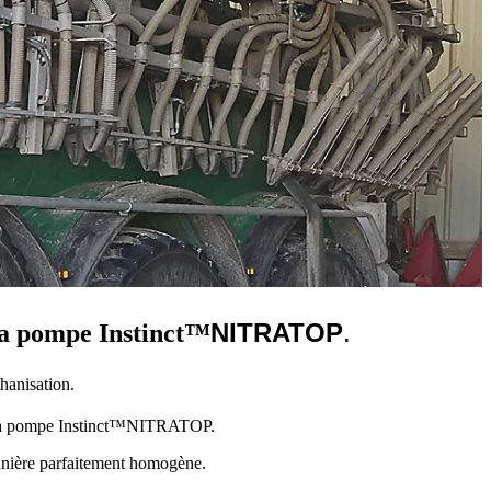
NITRATOP
.
 la pompe Instinct™
thanisation.
oir la pompe Instinct™NITRATOP.
 manière parfaitement homogène.