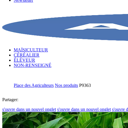
Newsletter
MAÏSICULTEUR
CÉRÉALIER
ÉLÉVEUR
NON-RENSEIGNÉ
Place des Agriculteurs
Nos produits
P9363
Partager:
s'ouvre dans un nouvel onglet
s'ouvre dans un nouvel onglet
s'ouvre 