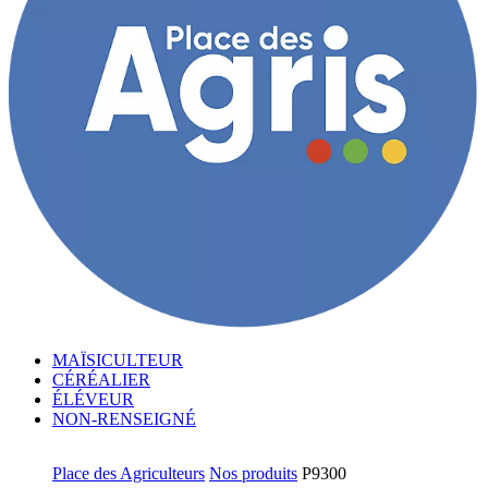
MAÏSICULTEUR
CÉRÉALIER
ÉLÉVEUR
NON-RENSEIGNÉ
Place des Agriculteurs
Nos produits
P9300