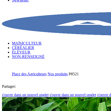
Newsletter
MAÏSICULTEUR
CÉRÉALIER
ÉLÉVEUR
NON-RENSEIGNÉ
Place des Agriculteurs
Nos produits
P8521
Partager:
s'ouvre dans un nouvel onglet
s'ouvre dans un nouvel onglet
s'ouvre 