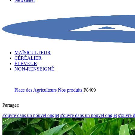
Newsletter
MAÏSICULTEUR
CÉRÉALIER
ÉLÉVEUR
NON-RENSEIGNÉ
Place des Agriculteurs
Nos produits
P8409
Partager:
s'ouvre dans un nouvel onglet
s'ouvre dans un nouvel onglet
s'ouvre 