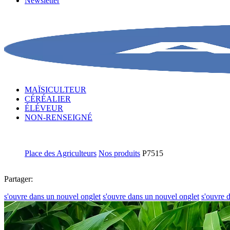
Newsletter
MAÏSICULTEUR
CÉRÉALIER
ÉLÉVEUR
NON-RENSEIGNÉ
Place des Agriculteurs
Nos produits
P7515
Partager:
s'ouvre dans un nouvel onglet
s'ouvre dans un nouvel onglet
s'ouvre 