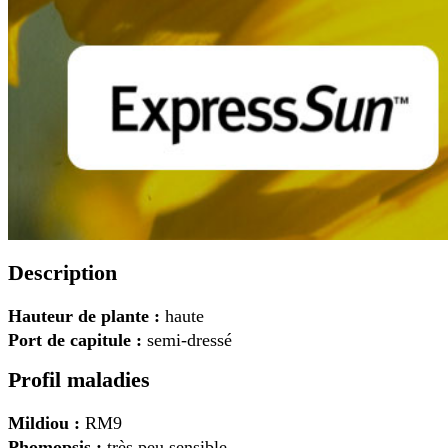
Description
Hauteur de plante :
haute
Port de capitule :
semi-dressé
Profil maladies
Mildiou :
RM9
Phomopsis :
très peu sensible