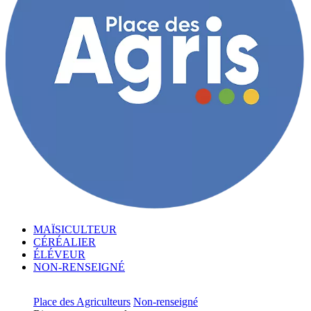
MAÏSICULTEUR
CÉRÉALIER
ÉLÉVEUR
NON-RENSEIGNÉ
Place des Agriculteurs
Non-renseigné