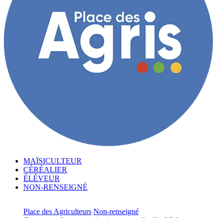
MAÏSICULTEUR
CÉRÉALIER
ÉLÉVEUR
NON-RENSEIGNÉ
Place des Agriculteurs
Non-renseigné