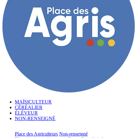
MAÏSICULTEUR
CÉRÉALIER
ÉLÉVEUR
NON-RENSEIGNÉ
Place des Agriculteurs
Non-renseigné