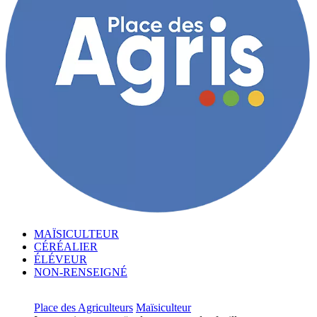
MAÏSICULTEUR
CÉRÉALIER
ÉLÉVEUR
NON-RENSEIGNÉ
Place des Agriculteurs
Maïsiculteur