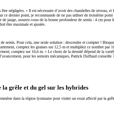
être négligées. « Il est nécessaire d’avoir des chandelles de niveau, et fl
r ce dernier point, je recommande de ne pas utiliser de troisième point
oue de jauge, assurez-vous de la bonne profondeur de semis : 4 cm pour le 
doit être maximale et ajustée.
té de semis. Pour cela, une seule solution : descendre et compter ! Bloqu
écartement, comptez les graines sur 12,5 m et multipliez ce nombre par 1
ent, comptez sur 16,6 m. » Le choix de la densité dépend de la variété 
sse d’avancement, pour les semoirs mécaniques, Patrick Duffaud conseill
a grêle et du gel sur les hybrides
ne dans la région lyonnaise pour visiter un essai affecté par la grêle.