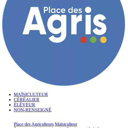
MAÏSICULTEUR
CÉRÉALIER
ÉLÉVEUR
NON-RENSEIGNÉ
Place des Agriculteurs
Maïsiculteur