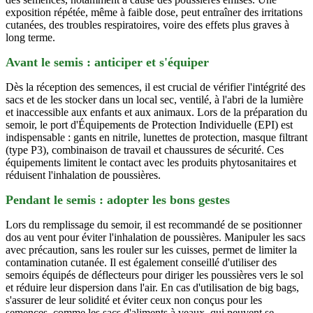
exposition répétée, même à faible dose, peut entraîner des irritations
cutanées, des troubles respiratoires, voire des effets plus graves à
long terme.
Avant le semis : anticiper et s'équiper
Dès la réception des semences, il est crucial de vérifier l'intégrité des
sacs et de les stocker dans un local sec, ventilé, à l'abri de la lumière
et inaccessible aux enfants et aux animaux. Lors de la préparation du
semoir, le port d'Équipements de Protection Individuelle (EPI) est
indispensable : gants en nitrile, lunettes de protection, masque filtrant
(type P3), combinaison de travail et chaussures de sécurité. Ces
équipements limitent le contact avec les produits phytosanitaires et
réduisent l'inhalation de poussières.
Pendant le semis : adopter les bons gestes
Lors du remplissage du semoir, il est recommandé de se positionner
dos au vent pour éviter l'inhalation de poussières. Manipuler les sacs
avec précaution, sans les rouler sur les cuisses, permet de limiter la
contamination cutanée. Il est également conseillé d'utiliser des
semoirs équipés de déflecteurs pour diriger les poussières vers le sol
et réduire leur dispersion dans l'air. En cas d'utilisation de big bags,
s'assurer de leur solidité et éviter ceux non conçus pour les
semences, comme les sacs d'aliments à veaux, qui peuvent se