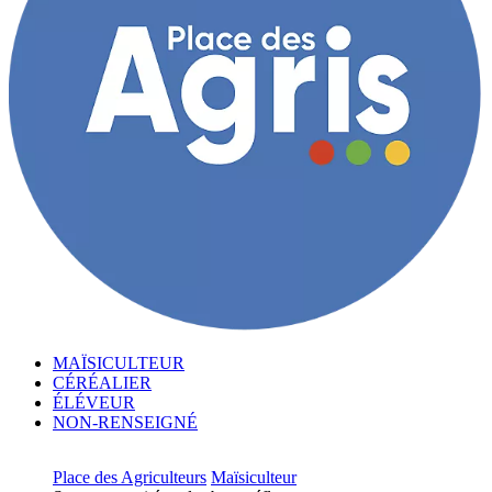
MAÏSICULTEUR
CÉRÉALIER
ÉLÉVEUR
NON-RENSEIGNÉ
Place des Agriculteurs
Maïsiculteur