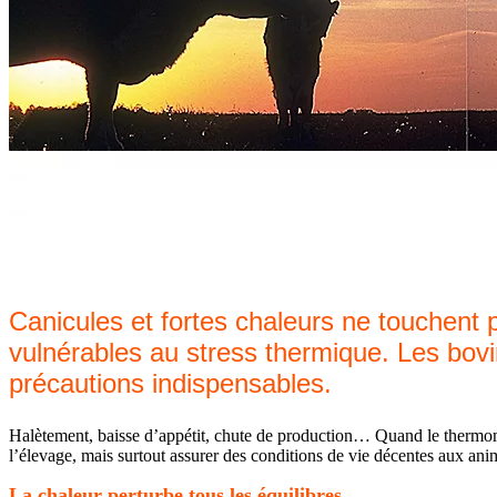
Canicules et fortes chaleurs ne touchent 
vulnérables au stress thermique. Les bovi
précautions indispensables.
Halètement, baisse d’appétit, chute de production… Quand le thermomètr
l’élevage, mais surtout assurer des conditions de vie décentes aux an
La chaleur perturbe tous les équilibres