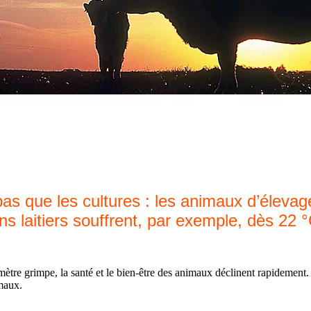
pas que les cultures : les animaux d’élevag
ns laitiers souffrent, par exemple, dès 22
e grimpe, la santé et le bien-être des animaux déclinent rapidement. Pou
imaux.