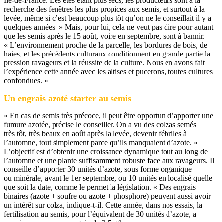
Ile-de-France. Les étés étant plus secs, les producteurs sont à la
recherche des fenêtres les plus propices aux semis, et surtout à la
levée, même si c’est beaucoup plus tôt qu’on ne le conseillait il y a
quelques années. » Mais, pour lui, cela ne veut pas dire pour autant
que les semis après le 15 août, voire en septembre, sont à bannir.
« L’environnement proche de la parcelle, les bordures de bois, de
haies, et les précédents culturaux conditionnent en grande partie la
pression ravageurs et la réussite de la culture. Nous en avons fait
l’expérience cette année avec les altises et pucerons, toutes cultures
confondues. »
Un engrais azoté starter au semis
« En cas de semis très précoce, il peut être opportun d’apporter une
fumure azotée, précise le conseiller. On a vu des colzas semés
très tôt, très beaux en août après la levée, devenir fébriles à
l’automne, tout simplement parce qu’ils manquaient d’azote. »
L’objectif est d’obtenir une croissance dynamique tout au long de
l’automne et une plante suffisamment robuste face aux ravageurs. Il
conseille d’apporter 30 unités d’azote, sous forme organique
ou minérale, avant le 1er septembre, ou 10 unités en localisé quelle
que soit la date, comme le permet la législation. « Des engrais
binaires (azote + soufre ou azote + phosphore) peuvent aussi avoir
un intérêt sur colza, indique-t-il. Cette année, dans nos essais, la
fertilisation au semis, pour l’équivalent de 30 unités d’azote, a