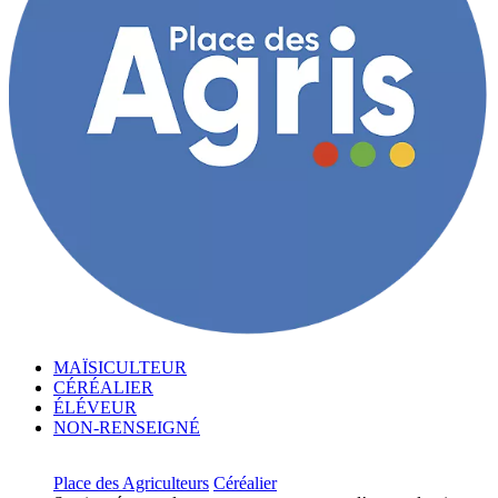
MAÏSICULTEUR
CÉRÉALIER
ÉLÉVEUR
NON-RENSEIGNÉ
Place des Agriculteurs
Céréalier