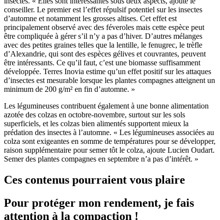
insectes. « Elles sont intéressantes sous deux aspects, ajoute le
conseiller. Le premier est l’effet répulsif potentiel sur les insectes
d’automne et notamment les grosses altises. Cet effet est
principalement observé avec des féveroles mais cette espèce peut
être compliquée à gérer s’il n’y a pas d’hiver. D’autres mélanges
avec des petites graines telles que la lentille, le fenugrec, le trèfle
d’Alexandrie, qui sont des espèces gélives et couvrantes, peuvent
être intéressants. Ce qu’il faut, c’est une biomasse suffisamment
développée. Terres Inovia estime qu’un effet positif sur les attaques
d’insectes est mesurable lorsque les plantes compagnes atteignent un
minimum de 200 g/m² en fin d’automne. »
Les légumineuses contribuent également à une bonne alimentation
azotée des colzas en octobre-novembre, surtout sur les sols
superficiels, et les colzas bien alimentés supportent mieux la
prédation des insectes à l’automne. « Les légumineuses associées au
colza sont exigeantes en somme de températures pour se développer,
raison supplémentaire pour semer tôt le colza, ajoute Lucien Oudart.
Semer des plantes compagnes en septembre n’a pas d’intérêt. »
Ces contenus pourraient vous plaire
Pour protéger mon rendement, je fais
attention à la compaction !