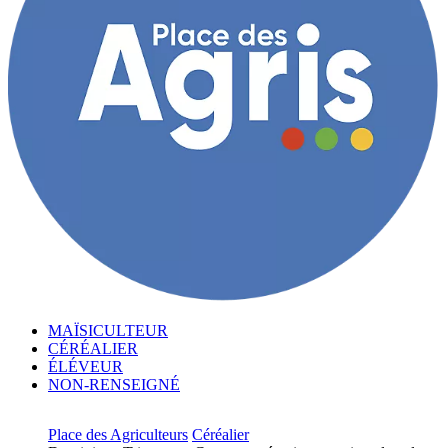
MAÏSICULTEUR
CÉRÉALIER
ÉLÉVEUR
NON-RENSEIGNÉ
Place des Agriculteurs
Céréalier