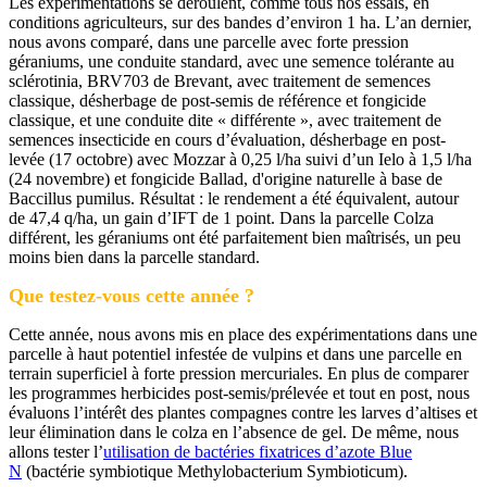
Les expérimentations se déroulent, comme tous nos essais, en
conditions agriculteurs, sur des bandes d’environ 1 ha. L’an dernier,
nous avons comparé, dans une parcelle avec forte pression
géraniums, une conduite standard, avec une semence tolérante au
sclérotinia, BRV703 de Brevant, avec traitement de semences
classique, désherbage de post-semis de référence et fongicide
classique, et une conduite dite « différente », avec traitement de
semences insecticide en cours d’évaluation, désherbage en post-
levée (17 octobre) avec Mozzar à 0,25 l/ha suivi d’un Ielo à 1,5 l/ha
(24 novembre) et fongicide Ballad, d'origine naturelle à base de
Baccillus pumilus. Résultat : le rendement a été équivalent, autour
de 47,4 q/ha, un gain d’IFT de 1 point. Dans la parcelle Colza
différent, les géraniums ont été parfaitement bien maîtrisés, un peu
moins bien dans la parcelle standard.
Que testez-vous cette année ?
Cette année, nous avons mis en place des expérimentations dans une
parcelle à haut potentiel infestée de vulpins et dans une parcelle en
terrain superficiel à forte pression mercuriales. En plus de comparer
les programmes herbicides post-semis/prélevée et tout en post, nous
évaluons l’intérêt des plantes compagnes contre les larves d’altises et
leur élimination dans le colza en l’absence de gel. De même, nous
allons tester l’
utilisation de bactéries fixatrices d’azote Blue
N
(bactérie symbiotique Methylobacterium Symbioticum).