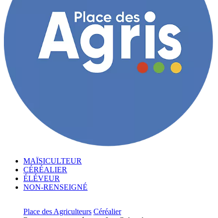
MAÏSICULTEUR
CÉRÉALIER
ÉLÉVEUR
NON-RENSEIGNÉ
Place des Agriculteurs
Céréalier