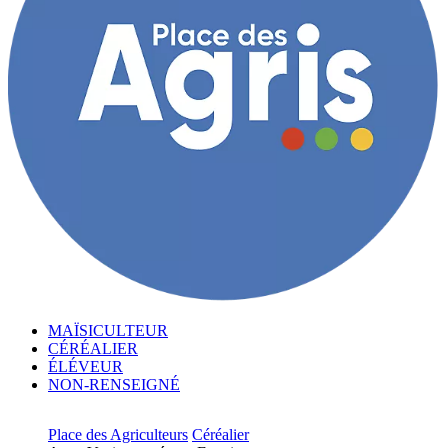
MAÏSICULTEUR
CÉRÉALIER
ÉLÉVEUR
NON-RENSEIGNÉ
Place des Agriculteurs
Céréalier